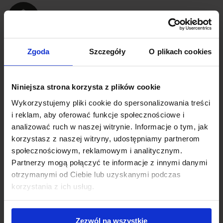
ul. Twardowskiego 65
Zgoda
Szczegóły
O plikach cookies
30-346 Kraków
Zobacz na mapach
Google
Niniejsza strona korzysta z plików cookie
Wykorzystujemy pliki cookie do spersonalizowania treści
i reklam, aby oferować funkcje społecznościowe i
kontakt@zawila65.pl
+48 12 300 40 10
analizować ruch w naszej witrynie. Informacje o tym, jak
korzystasz z naszej witryny, udostępniamy partnerom
społecznościowym, reklamowym i analitycznym.
Partnerzy mogą połączyć te informacje z innymi danymi
Formularz
otrzymanymi od Ciebie lub uzyskanymi podczas
korzystania z ich usług.
Zezwól na wszystkie