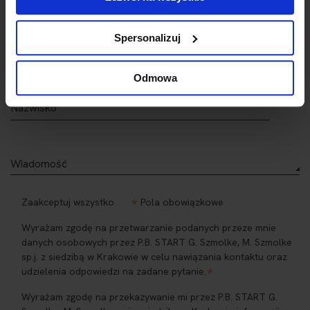
Spersonalizuj
Odmowa
*
Zaakceptuj wszystko
Pola obowiązkowe
Wyrażam zgodę na przetwarzanie podanych przeze mnie
danych osobowych przez P.B. START G. Szmolke, M. Szmolke
sp.j. z siedzibą w Krakowie w celu nawiązania kontaktu oraz
*
udzielenia odpowiedzi na zadane pytanie.
Wyrażam zgodę na przekazywanie mi przez P.B. START G.