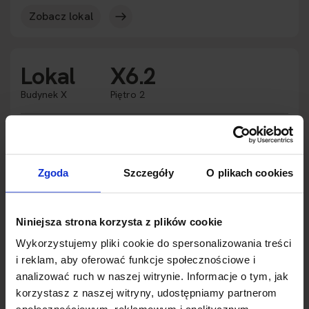
Zobacz lokal
Lokal
X6.2
Budynek X
Piętro 2
Wynajęte
Dostępność
2
Powierzchnia
117.40 m
Zgoda
Szczegóły
O plikach cookies
Przeznaczenie
Biura
Wysokość
3.0 m
2
Rozbudowa
233.29 m
Niniejsza strona korzysta z plików cookie
Zobacz lokal
Wykorzystujemy pliki cookie do spersonalizowania treści
i reklam, aby oferować funkcje społecznościowe i
analizować ruch w naszej witrynie. Informacje o tym, jak
korzystasz z naszej witryny, udostępniamy partnerom
Lokal
X7.1