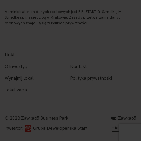
Administratorem danych osobowych jest P.B. START G. Szmolke, M.
Szmolke sp.j. z siedzibą w Krakowie. Zasady przetwarzania danych
osobowych znajdują się w Polityce prywatności.
Linki
O Inwestycji
Kontakt
Wynajmij lokal
Polityka prywatności
Lokalizacja
© 2023 Zawiła65 Business Park
Zawiła65
start.com.pl
Inwestor:
Grupa Deweloperska Start