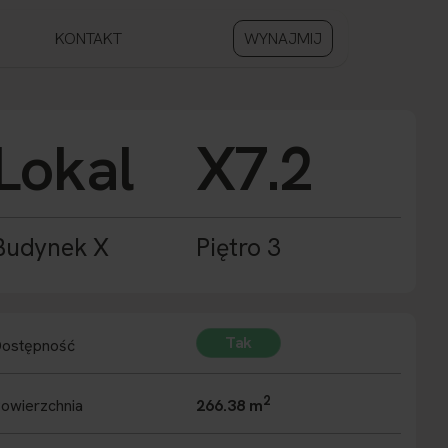
KONTAKT
WYNAJMIJ
Lokal
X7.2
Budynek X
Piętro 3
Tak
ostępność
2
owierzchnia
266.38 m