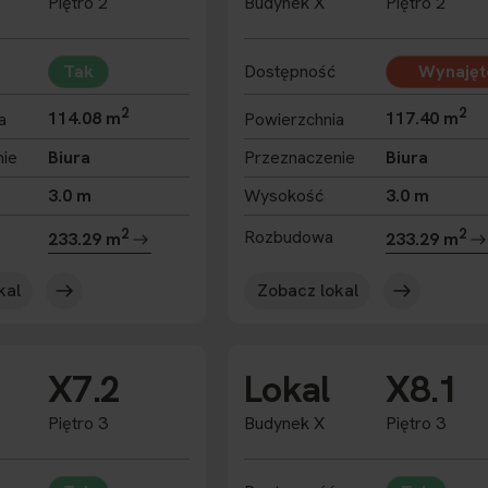
Piętro 2
Budynek X
Piętro 2
Tak
Dostępność
Wynajęt
2
2
a
114.08 m
Powierzchnia
117.40 m
nie
Biura
Przeznaczenie
Biura
3.0 m
Wysokość
3.0 m
2
2
Rozbudowa
233.29 m
233.29 m
kal
Zobacz lokal
X7.2
Lokal
X8.1
Piętro 3
Budynek X
Piętro 3