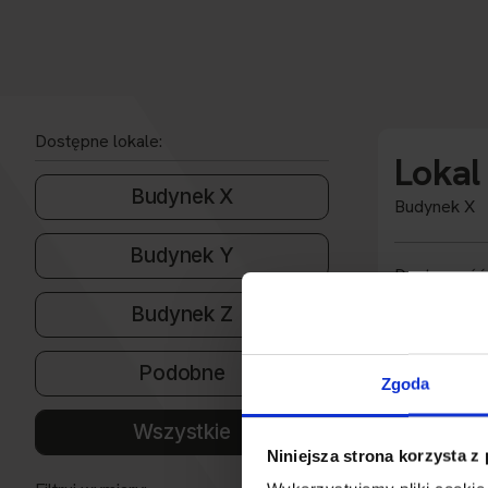
Dostępne lokale:
Lokal
Budynek X
Budynek X
Budynek Y
Dostępność
Budynek Z
Powierzchni
Przeznacze
Podobne
Zgoda
Wysokość
Wszystkie
Rozbudowa
Niniejsza strona korzysta z