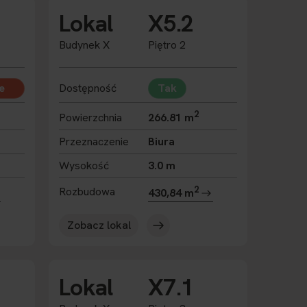
Lokal
X5.2
Budynek X
Piętro 2
e
Dostępność
Tak
2
Powierzchnia
266.81 m
Przeznaczenie
Biura
Wysokość
3.0 m
2
Rozbudowa
430,84 m
Zobacz lokal
Lokal
X7.1