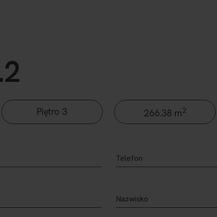
.2
2
Piętro 3
266.38 m