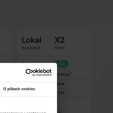
Lokal
X2
Budynek X
Parter
Dostępność
Tak
2
Powierzchnia
93.74 m
Przeznaczenie
Biura
O plikach cookies
Wysokość
3.3 m
Rozbudowa
Zobacz lokal