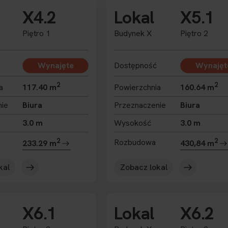
X4.2
Lokal
X5.1
Piętro 1
Budynek X
Piętro 2
Wynajęte
Dostępność
Wynajęt
2
2
a
117.40 m
Powierzchnia
160.64 m
nie
Biura
Przeznaczenie
Biura
3.0 m
Wysokość
3.0 m
2
2
Rozbudowa
233.29 m
430,84 m
kal
Zobacz lokal
X6.1
Lokal
X6.2