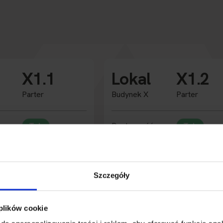
X1.1
Lokal
X1.2
Parter
Budynek X
Parter
Tak
Dostępność
Tak
2
2
a
157.95 m
Powierzchnia
235.02 m
nie
Biura
Przeznaczenie
Biura
Szczegóły
3.3 m
Wysokość
3.3 m
2
2
Rozbudowa
395,73 m
395,73 m
 plików cookie