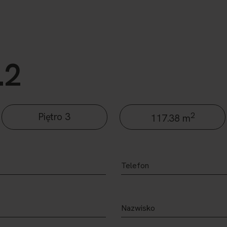
.2
2
Piętro 3
117.38 m