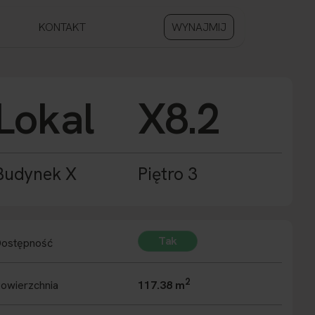
KONTAKT
WYNAJMIJ
Lokal
X8.2
Budynek X
Piętro 3
Tak
ostępność
2
owierzchnia
117.38 m