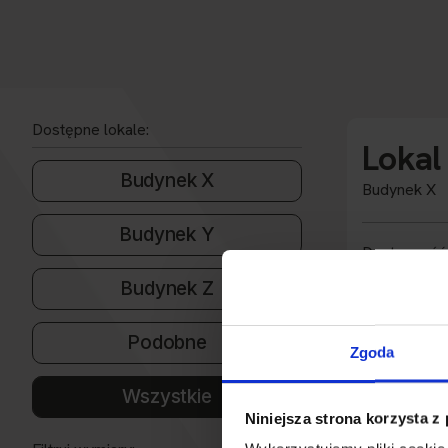
Dostępne lokale:
Lokal
Budynek X
Budynek X
Budynek Y
Dostępność
Budynek Z
Powierzchni
Przeznacze
Podobne
Zgoda
Wysokość
Wszystkie
Rozbudowa
Niniejsza strona korzysta z