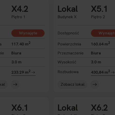
X4.2
Lokal
X5.1
Piętro 1
Budynek X
Piętro 2
Wynajęte
Dostępność
Wynajęt
2
2
a
117.40 m
Powierzchnia
160.64 m
nie
Biura
Przeznaczenie
Biura
3.0 m
Wysokość
3.0 m
2
2
Rozbudowa
233.29 m
430,84 m
kal
Zobacz lokal
X6.1
Lokal
X6.2