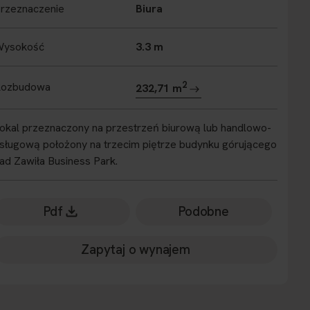
rzeznaczenie
Biura
Wysokość
3.3 m
2
Rozbudowa
232,71 m
okal przeznaczony na przestrzeń biurową lub handlowo-
sługową położony na trzecim piętrze budynku górującego
ad Zawiła Business Park.
Pdf
Podobne
Zapytaj o wynajem