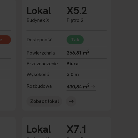
Lokal
X5.2
Budynek X
Piętro 2
e
Dostępność
Tak
2
Powierzchnia
266.81 m
Przeznaczenie
Biura
Wysokość
3.0 m
2
Rozbudowa
430,84 m
Zobacz lokal
Lokal
X7.1