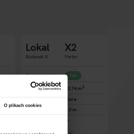
Lokal
X2
Budynek X
Parter
Dostępność
Tak
2
Powierzchnia
93.74 m
Przeznaczenie
Biura
O plikach cookies
Wysokość
3.3 m
Rozbudowa
Zobacz lokal