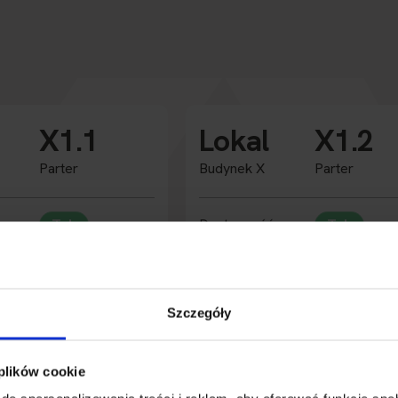
X1.1
Lokal
X1.2
Parter
Budynek X
Parter
Tak
Dostępność
Tak
2
2
a
157.95 m
Powierzchnia
235.02 m
nie
Biura
Przeznaczenie
Biura
Szczegóły
3.3 m
Wysokość
3.3 m
2
2
Rozbudowa
395,73 m
395,73 m
 plików cookie