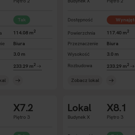
Piętro 2
Budynek X
Piętro 2
Tak
Dostępność
Wynajęt
2
2
a
114.08 m
Powierzchnia
117.40 m
nie
Biura
Przeznaczenie
Biura
3.0 m
Wysokość
3.0 m
2
2
Rozbudowa
233.29 m
233.29 m
kal
Zobacz lokal
X7.2
Lokal
X8.1
Piętro 3
Budynek X
Piętro 3